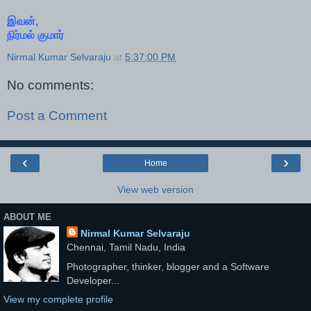
இவன்,
நிர்மல் குமார்
Nirmal Kumar Selvaraju
at
5:37:00 PM
No comments:
Post a Comment
‹
›
Home
View web version
ABOUT ME
Nirmal Kumar Selvaraju
Chennai, Tamil Nadu, India
Photographer, thinker, blogger and a Software
Developer...
View my complete profile